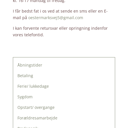
kl. 16-17 mandag til fredag.
I får bedst fat i os ved at sende en sms eller en E-
mail på
oestermarksvej5@gmail.com
I kan forvente retursvar eller opringning indenfor
vores telefontid.
Åbningstider
Betaling
Ferie/ lukkedage
Sygdom
Opstart/ overgange
Forældresamarbejde