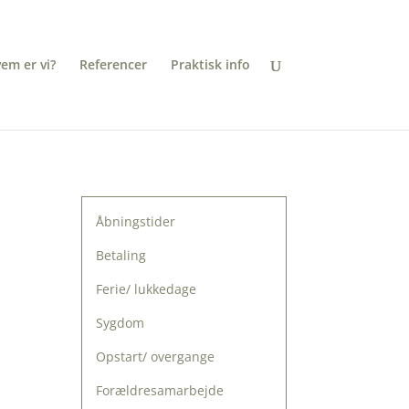
em er vi?
Referencer
Praktisk info
Åbningstider
Betaling
Ferie/ lukkedage
Sygdom
Opstart/ overgange
Forældresamarbejde