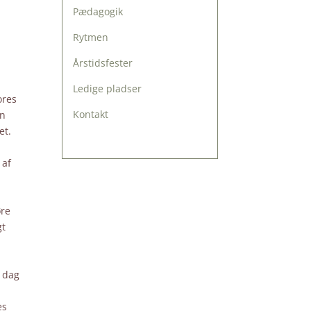
Pædagogik
Rytmen
Årstidsfester
Ledige pladser
ores
Kontakt
yn
et.
 af
øre
gt
r dag
es