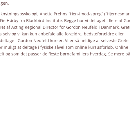
agen.
tilknytningspsykologi, Anette Prehns “Hen-imod-sprog” (“Hjernesmar
ie Hørby fra Blackbird Institute. Begge har vi deltaget i flere af G
eret af Acting Regional Director for Gordon Neufeld i Danmark, Gret
s selv og vi kan kun anbefale alle forældre, bedsteforældre eller
eltage i Gordon Neufeld kurser. Vi er så heldige at selveste Grete
 muligt at deltage i fysiske såvel som online kursusforløb. Online
ibelt og som det passer de fleste børnefamiliers hverdag. Se mere p