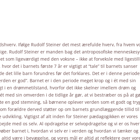
llidshverv. Ifølge Rudolf Steiner det mest ærefulde hverv, fra hvem v
enige. Rudolf Steiner er manden bag det antroposofiske menneskes
 som ligeværdigt med den voksne – ikke at forveksle med ligestill
vor det i barnets første 7 år er vigtigt at “tale” til barnets sanser
e det lille barn forundres før det forklares. Det er i denne periode
“Verden er god”. Barnet er i den periode meget krop og i ét med sin
t i en drømmetilstand, hvorfor det ikke skelner imellem drøm og
 ét med sin omverden i de tidlige år gør, at vi bestræber os på at g
te en god stemning, så børnene oplever verden som et godt og try
 som forældre derved støtter op om barnets grundlæggende tillid til
 udvikling. Vigtigst af alt inden for Steiner pædagogikken er vores
rbejde med os selv. Al opdragelse er selvopdragelse og vi er os hve
øber barnet i, hvordan vi selv er i verden og hvordan vi tænker og
altid være i bevægelse, og vores mål er altid at reflektere over vor