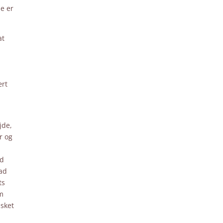
ne er
at
ært
jde,
r og
id
vad
ts
em
lsket