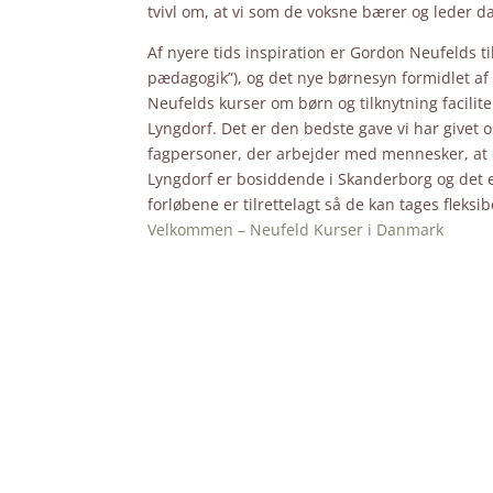
tvivl om, at vi som de voksne bærer og leder d
Af nyere tids inspiration er Gordon Neufelds 
pædagogik”), og det nye børnesyn formidlet af F
Neufelds kurser om børn og tilknytning facilit
Lyngdorf. Det er den bedste gave vi har givet o
fagpersoner, der arbejder med mennesker, at d
Lyngdorf er bosiddende i Skanderborg og det er
forløbene er tilrettelagt så de kan tages fleks
Velkommen – Neufeld Kurser i Danmark