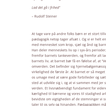
Lad det gå i frihed”
– Rudolf Steiner
At tage vare på andre folks børn er et stort ti
pædagogik netop tager afsæt i. Og vi er helt 
med mennesket som krop, sjæl og ånd og barnet
Han deler menneskets liv op i syv-års perioder, h
fremfor barnets tankeverden, og fremfor alt lad
barnets liv, at barnet bør få en følelse af, at 
omverden. Det befinder sig hjernebølgemæssig
virkelighed de første år. At barnet er så meget
os umage med at være gode forbilleder og sæt
sted at udvikle sig i, og at vi sammen med jer
verden. Et livsnødvendigt fundament for videre
kærlighed til børnene og vores til stadighed a
bevidste om vigtigheden af de stemninger vi sv
taler til os selv og hinanden. Pædagogikken må 