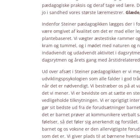
pædagogiske praksis og deraf tage ved lære. De
jo i sandhed vores største læremestrer.
Glæde,
Indenfor Steiner pædagogikken lægges der i forh
være omgivet af kvalitet om det er mad eller l
plantebaseret. Vi vægter æstestiske rammer og
kram og tummel, og i mødet med naturen og na
indadvendt og udadvendt aktivitet i dagsrytme
dagsrytmen og årets gang med årstidrelaterede
Ud over afsæt i Steiner pædagogikken er vi meg
udviklingspsykologien som alle falder i god tr
når det er nødvendigt. Vi bestræber os på at 
det vi mener. Vi er bevidste om at sætte en s
vedligeholde tilknytningen. Vi er oprigtigt intere
gør sit bedste ud fra de forudsætninger barnet h
det er barnet prøver at kommunikere verbalt s
følelser, så det føler sig anerkendt og forståe
barnet og os voksne er den allervigtigste foruds
som det er. Vi giver plads til at børnene hv