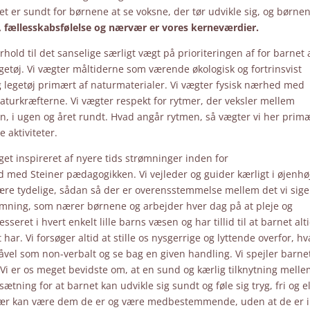
t er sundt for børnene at se voksne, der tør udvikle sig, og børne
 fællesskabsfølelse og nærvær er vores kerneværdier.
old til det sanselige særligt vægt på prioriteringen af for barnet 
egetøj. Vi vægter måltiderne som værende økologisk og fortrinsvist
 legetøj primært af naturmaterialer. Vi vægter fysisk nærhed med
turkræfterne. Vi vægter respekt for rytmer, der veksler mellem
n, i ugen og året rundt. Hvad angår rytmen, så vægter vi her prim
 aktiviteter.
et inspireret af nyere tids strømninger inden for
åd med Steiner pædagogikken. Vi vejleder og guider kærligt i øjenhø
være tydelige, sådan så der er overensstemmelse mellem det vi sige
temning, som nærer børnene og arbejder hver dag på at pleje og
sseret i hvert enkelt lille barns væsen og har tillid til at barnet alt
ar. Vi forsøger altid at stille os nysgerrige og lyttende overfor, h
åvel som non-verbalt og se bag en given handling. Vi spejler barne
t. Vi er os meget bevidste om, at en sund og kærlig tilknytning mell
ætning for at barnet kan udvikle sig sundt og føle sig tryg, fri og e
erisær kan være dem de er og være medbestemmende, uden at de er i